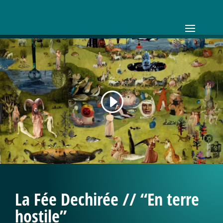
La Fée Dechirée // “En terre
hostile”